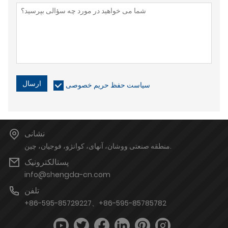
ارسال
سیاست حفظ حریم خصوصی
نشانی
منطقه صنعتی ووشان، آنهای، کوانژو، فوجیان، چین.
پستالکترونیک
info@shengda-cn.com
تلفن
+86-595-85729227、+86-595-85785782