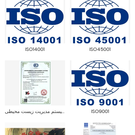
ISO14001
ISO45001
ISO9001
گواهینامه سیستم مدیریت زیست محیطی