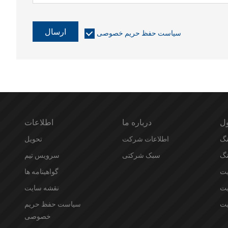
ارسال
سیاست حفظ حریم خصوصی
ل
درباره ما
اطلاعات
نگ
اطلاعات شرکت
تحویل
نگ
سبک شرکتی
سرویس تیم
یت
گواهینامه ها
یت
نقشه سایت
یت
سیاست حفظ حریم
خصوصی