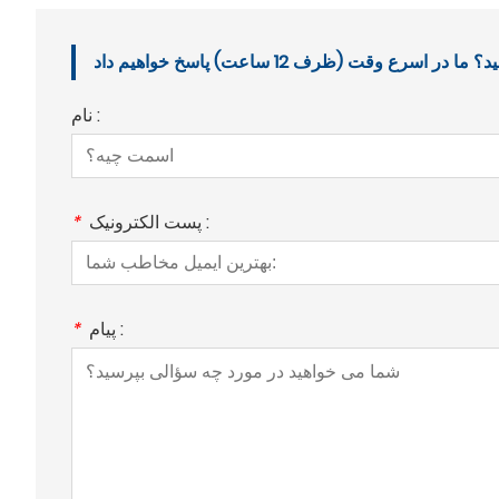
رع وقت (ظرف 12 ساعت) پاسخ خواهیم داد
نام :
پست الکترونیک :
*
پیام :
*