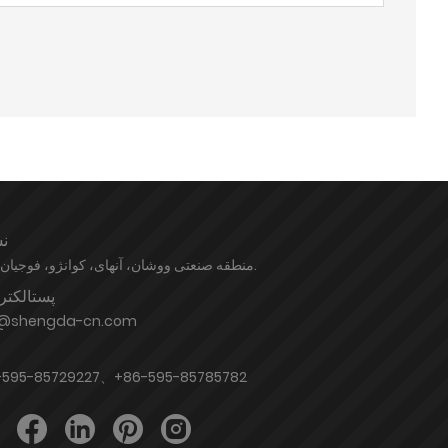
ن
منطقه صنعتی ووشان، آنهای، کوانژو، فوجیان، چین.
پستالکتر
o@shengda-cn.com
-595-85729227、+86-595-85785782